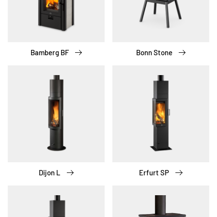
Bamberg BF
Bonn Stone
Dijon L
Erfurt SP