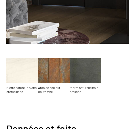
Pierre naturelle blanc
Ardoise couleur
Pierre naturelle noir
crème lisse
d‘automne
brossée
Données et faits