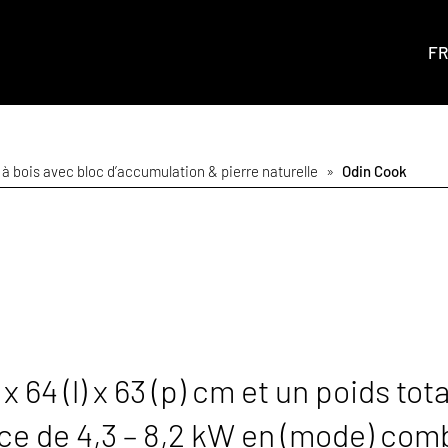
FR
 à bois avec bloc d’accumulation & pierre naturelle
»
Odin Cook
64 (l) x 63 (p) cm et un poids total
e de 4,3 – 8,2 kW en (mode) comb